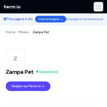
herm
.
io
🌐
This page is in Dutch.
View in English →
Doorgaan in het Nederlands
Home
Merken
Zampa Pet
Z
Zampa Pet
Geverifieerd
Volgen op Herm.io