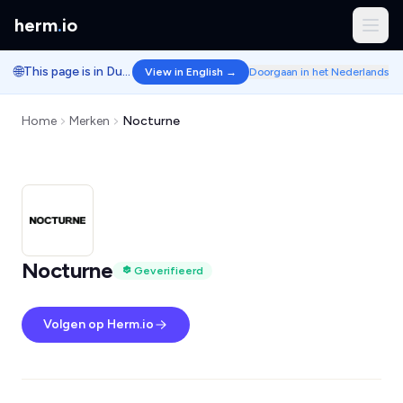
herm
.
io
🌐
This page is in Dutch.
View in English →
Doorgaan in het Nederlands
Home
Merken
Nocturne
Nocturne
Geverifieerd
Volgen op Herm.io