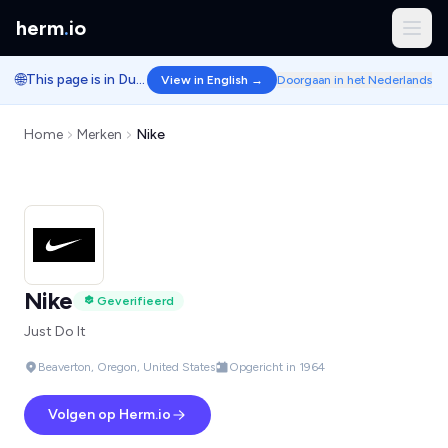
herm
.
io
🌐
This page is in Dutch.
View in English →
Doorgaan in het Nederlands
Home
Merken
Nike
Nike
Geverifieerd
Just Do It
Beaverton, Oregon, United States
Opgericht in 1964
Volgen op Herm.io