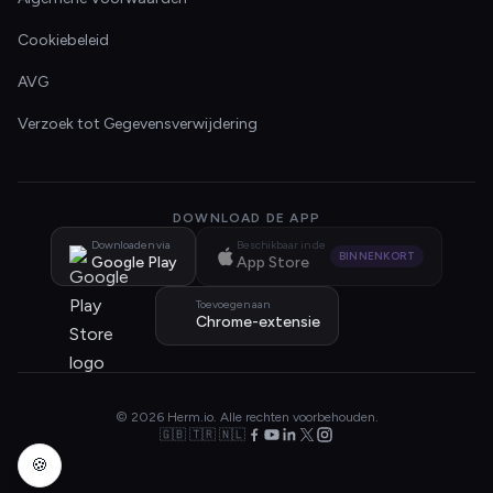
Cookiebeleid
AVG
Verzoek tot Gegevensverwijdering
DOWNLOAD DE APP
Downloaden via
Beschikbaar in de
BINNENKORT
Google Play
App Store
Toevoegen aan
Chrome-extensie
© 2026 Herm.io. Alle rechten voorbehouden.
🇬🇧 🇹🇷 🇳🇱
🍪