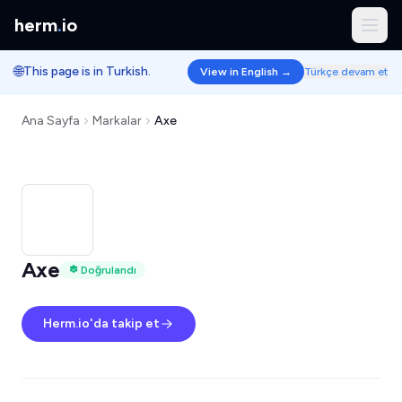
herm
.
io
🌐
This page is in Turkish.
View in English →
Türkçe devam et
Ana Sayfa
Markalar
Axe
Axe
Doğrulandı
Herm.io'da takip et