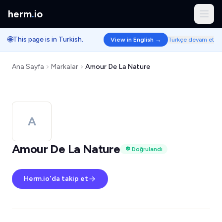
herm
.
io
🌐
This page is in Turkish.
View in English →
Türkçe devam et
Ana Sayfa
Markalar
Amour De La Nature
A
Amour De La Nature
Doğrulandı
Herm.io'da takip et