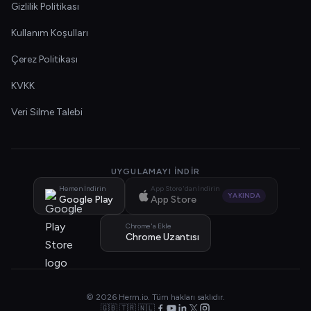
Gizlilik Politikası
Kullanım Koşulları
Çerez Politikası
KVKK
Veri Silme Talebi
UYGULAMAYI İNDIR
Hemen İndirin
App Store'dan İndirin
YAKINDA
Google Play
App Store
Chrome'a Ekle
Chrome Uzantısı
© 2026 Herm.io. Tüm hakları saklıdır.
🇬🇧 🇹🇷 🇳🇱