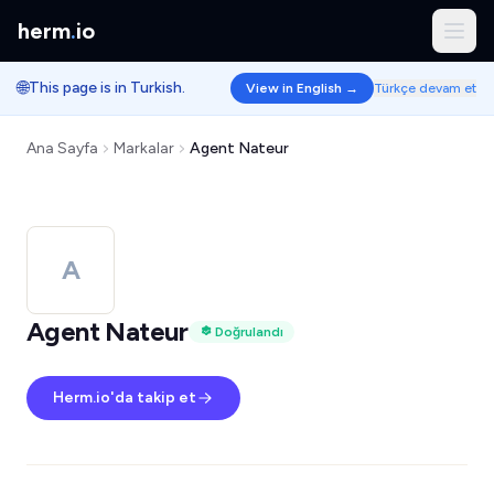
herm
.
io
🌐
This page is in Turkish.
View in English →
Türkçe devam et
Ana Sayfa
Markalar
Agent Nateur
A
Agent Nateur
Doğrulandı
Herm.io'da takip et