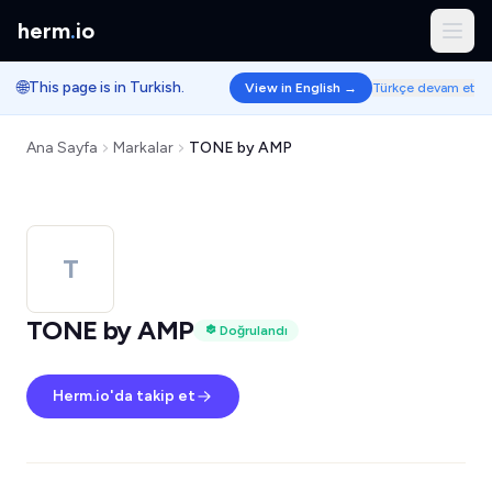
herm
.
io
🌐
This page is in Turkish.
View in English →
Türkçe devam et
Ana Sayfa
Markalar
TONE by AMP
T
TONE by AMP
Doğrulandı
Herm.io'da takip et