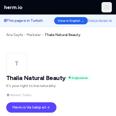
herm
.
io
🌐
This page is in Turkish.
View in English →
Türkçe devam et
Ana Sayfa
Markalar
Thalia Natural Beauty
T
Thalia Natural Beauty
Doğrulandı
It's your right to live naturality
Istanbul, Turkey
Herm.io'da takip et