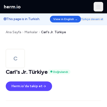
herm
.
io
🌐
This page is in Turkish.
View in English →
Türkçe devam et
Ana Sayfa
Markalar
Carl's Jr. Türkiye
C
Carl's Jr. Türkiye
Doğrulandı
Herm.io'da takip et