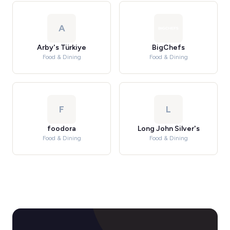
A
Arby's Türkiye
BigChefs
Food & Dining
Food & Dining
F
L
foodora
Long John Silver's
Food & Dining
Food & Dining