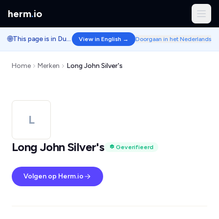
herm
.
io
🌐
This page is in Dutch.
View in English →
Doorgaan in het Nederlands
Home
Merken
Long John Silver's
L
Long John Silver's
Geverifieerd
Volgen op Herm.io