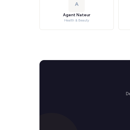
A
Agent Nateur
Health & Beauty
De