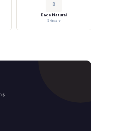
B
Bade Natural
Skincare
miş