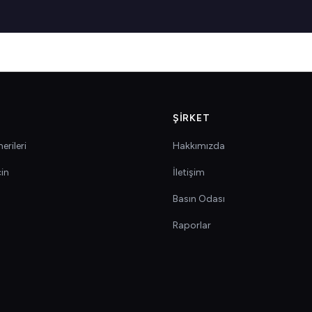
ŞIRKET
erileri
Hakkımızda
çin
İletişim
Basın Odası
Raporlar