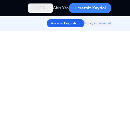
🇹🇷
TR
Giriş Yap
Ücretsiz Kaydol
View in English →
Türkçe devam et