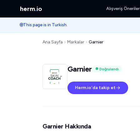
herm
.
io
Alışveriş Öneriler
🌐
This page is in Turkish.
Ana Sayfa
Markalar
Garnier
Garnier
Doğrulandı
Herm.io'da takip et
Garnier Hakkında