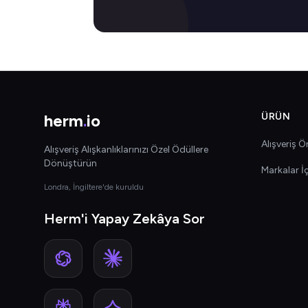
herm
.
io
ÜRÜN
Alışveriş Ön
Alışveriş Alışkanlıklarınızı Özel Ödüllere
Dönüştürün
Markalar İ
Londra, İngiltere'de kuruldu
Herm'i Yapay Zekâya Sor