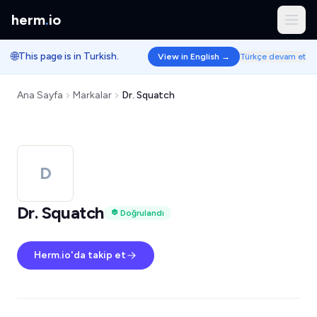
herm
.
io
🌐
This page is in Turkish.
View in English →
Türkçe devam et
Ana Sayfa
Markalar
Dr. Squatch
D
Dr. Squatch
Doğrulandı
Herm.io'da takip et