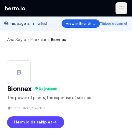
herm
.
io
🌐
This page is in Turkish.
View in English →
Türkçe devam et
Ana Sayfa
Markalar
Bionnex
B
Bionnex
Doğrulandı
The power of plants, the expertise of science
Staffanstorp, Sweden
Herm.io'da takip et