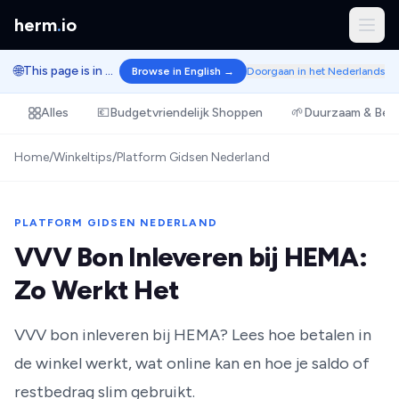
herm
.
io
🌐
This page is in Dutch.
Browse in English →
Doorgaan in het Nederlands
Alles
💶
Budgetvriendelijk Shoppen
🌱
Duurzaam & Bew
Home
/
Winkeltips
/
Platform Gidsen Nederland
PLATFORM GIDSEN NEDERLAND
VVV Bon Inleveren bij HEMA:
Zo Werkt Het
VVV bon inleveren bij HEMA? Lees hoe betalen in
de winkel werkt, wat online kan en hoe je saldo of
restbedrag slim gebruikt.