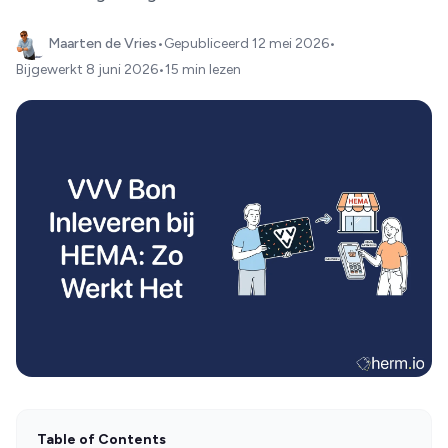
Maarten de Vries
•
Gepubliceerd
12 mei 2026
•
Bijgewerkt
8 juni 2026
•
15 min lezen
Table of Contents