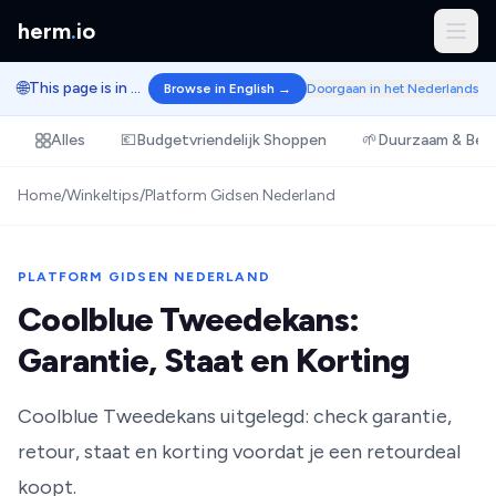
herm
.
io
🌐
This page is in Dutch.
Browse in English →
Doorgaan in het Nederlands
Alles
💶
Budgetvriendelijk Shoppen
🌱
Duurzaam & Bew
Home
/
Winkeltips
/
Platform Gidsen Nederland
PLATFORM GIDSEN NEDERLAND
Coolblue Tweedekans:
Garantie, Staat en Korting
Coolblue Tweedekans uitgelegd: check garantie,
retour, staat en korting voordat je een retourdeal
koopt.