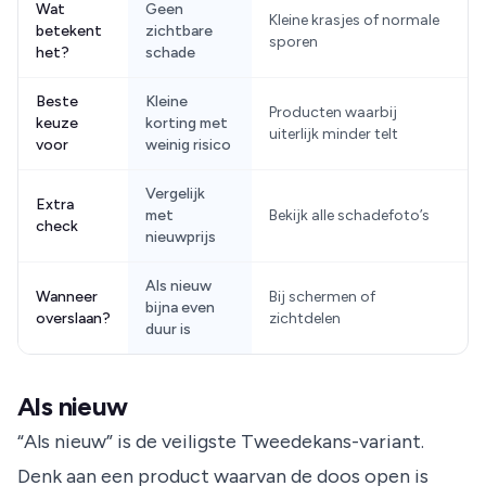
Wat
Geen
Kleine krasjes of normale
D
betekent
zichtbare
sporen
d
het?
schade
Beste
Kleine
Producten waarbij
G
keuze
korting met
uiterlijk minder telt
s
voor
weinig risico
Vergelijk
Extra
C
met
Bekijk alle schadefoto’s
check
h
nieuwprijs
Als nieuw
Wanneer
Bij schermen of
B
bijna even
overslaan?
zichtdelen
s
duur is
Als nieuw
“Als nieuw” is de veiligste Tweedekans-variant.
Denk aan een product waarvan de doos open is