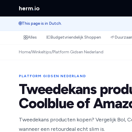
herm
.
io
🌐
This page is in Dutch.
Alles
💶
Budgetvriendelijk Shoppen
🌱
Duurzaam
Home
/
Winkeltips
/
Platform Gidsen Nederland
PLATFORM GIDSEN NEDERLAND
Tweedekans produ
Coolblue of Amaz
Tweedekans producten kopen? Vergelijk Bol, C
wanneer een retourdeal echt slim is.