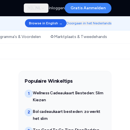
🇳🇱
NL
Inloggen
Gratis Aanmelden
Browse in English →
Doorgaan in het Nederlands
ogramma's & Voordelen
♻️
Marktplaats & Tweedehands
🇳🇱
Pl
Populaire Winkeltips
Wellness Cadeaukaart Besteden: Slim
1
Kiezen
Bol cadeaukaart besteden: zo werkt
2
het slim