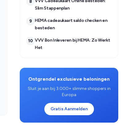
VVV Cadeaukaart Online Besteden:
8
Slim Stappenplan
HEMA cadeaukaart saldo checken en
9
besteden
VVV Bon Inleveren bij HEMA: Zo Werkt
10
Het
Ontgrendel exclusieve beloningen
Sluit je aan bij 3.000+ slimme shoppers in
Europa
Gratis Aanmelden