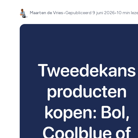
Maarten de Vries
•
Gepubliceerd
9 juni 2026
•
10 min lez