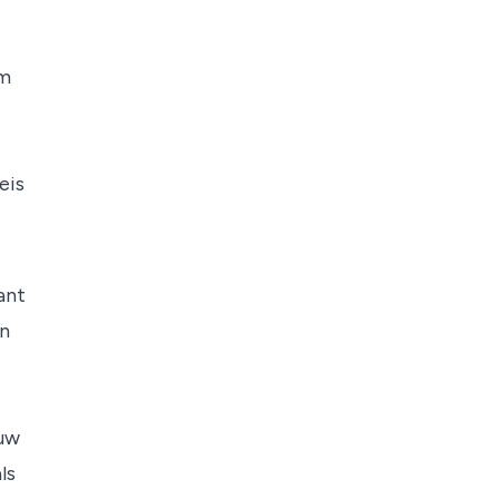
em
eis
ant
in
euw
ls