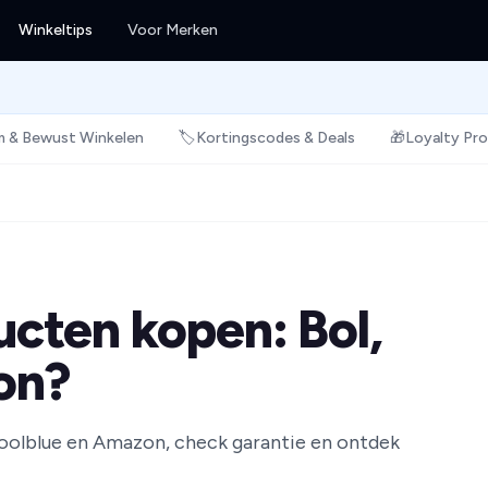
Winkeltips
Voor Merken
 & Bewust Winkelen
🏷️
Kortingscodes & Deals
🎁
Loyalty Pr
cten kopen: Bol,
on?
oolblue en Amazon, check garantie en ontdek