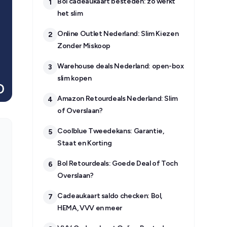
Bol cadeaukaart besteden: zo werkt
1
het slim
Online Outlet Nederland: Slim Kiezen
2
Zonder Miskoop
Warehouse deals Nederland: open-box
3
slim kopen
Amazon Retourdeals Nederland: Slim
4
of Overslaan?
Coolblue Tweedekans: Garantie,
5
Staat en Korting
Bol Retourdeals: Goede Deal of Toch
6
Overslaan?
Cadeaukaart saldo checken: Bol,
7
HEMA, VVV en meer