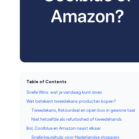
Table of Contents
Snelle Wins: wat je vandaag kunt doen
Wat betekent tweedekans producten kopen?
Tweedekans, Retourdeal en open box in gewone taal
Niet hetzelfde als refurbished of tweedehands
Bol, Coolblue en Amazon naast elkaar
Snelle keuzehulp voor Nederlandse shoppers