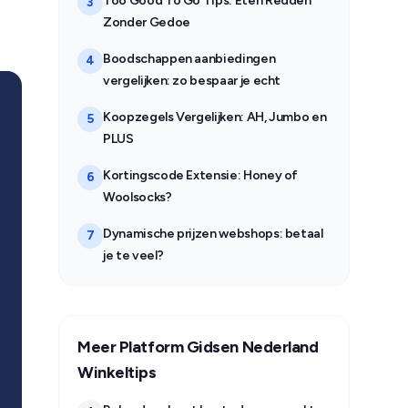
Too Good To Go Tips: Eten Redden
3
Zonder Gedoe
Boodschappen aanbiedingen
4
vergelijken: zo bespaar je echt
Koopzegels Vergelijken: AH, Jumbo en
5
PLUS
Kortingscode Extensie: Honey of
6
Woolsocks?
Dynamische prijzen webshops: betaal
7
je te veel?
Meer Platform Gidsen Nederland
Winkeltips