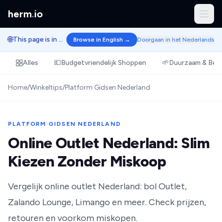
herm
.
io
🌐
This page is in Dutch.
Browse in English →
Doorgaan in het Nederlands
Alles
💶
Budgetvriendelijk Shoppen
🌱
Duurzaam & Bew
Home
/
Winkeltips
/
Platform Gidsen Nederland
PLATFORM GIDSEN NEDERLAND
Online Outlet Nederland: Slim
Kiezen Zonder Miskoop
Vergelijk online outlet Nederland: bol Outlet,
Zalando Lounge, Limango en meer. Check prijzen,
retouren en voorkom miskopen.