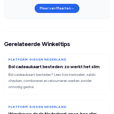
aankooptiming, en het analyseren van
Meer van Maarten
→
retailprijspatronen.
Gerelateerde Winkeltips
PLATFORM GIDSEN NEDERLAND
Bol cadeaukaart besteden: zo werkt het slim
Bol cadeaukaart besteden? Lees hoe inwisselen, saldo
checken, combineren en retourneren werken zonder
onnodig gedoe.
PLATFORM GIDSEN NEDERLAND