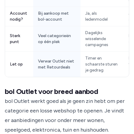
Account
Bij aankoop met
Ja, als
Ja,
nodig?
bol-account
ledenmodel
sh
Dagelijks
Sterk
Veel categorieën
Ha
wisselende
punt
op één plek
ge
campagnes
Timer en
Le
Verwar Outlet niet
Let op
schaarste sturen
ver
met Retourdeals
je gedrag
ac
bol Outlet voor breed aanbod
bol Outlet werkt goed als je geen zin hebt om per
categorie een losse webshop te openen. Je vindt
er aanbiedingen voor onder meer wonen,
speelgoed, elektronica, tuin en huishouden.