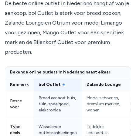
De beste online outlet in Nederland hangt af van je
aankoop. bol Outlet is sterk voor breed zoeken,
Zalando Lounge en Otrium voor mode, Limango
voor gezinnen, Mango Outlet voor één specifiek
merk en de Bijenkorf Outlet voor premium
producten.
Bekende online outlets in Nederland naast elkaar
Kenmerk
bol Outlet
Zalando Lounge
Li
★
Breed aanbod: huis,
Mode, schoenen,
Ge
Beste
tuin, speelgoed,
premium merken,
ba
voor
elektronica
wonen
ki
Sh
Type
Wisselende
Tijdelijke
me
deals
outletaanbiedingen
ledenacties
me