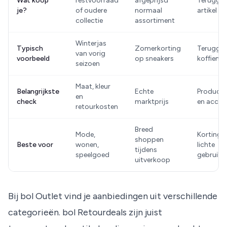
Wat koop
restvoorraad
afgeprijsd
Terugge
je?
of oudere
normaal
artikel
collectie
assortiment
Winterjas
Typisch
Zomerkorting
Terugges
van vorig
voorbeeld
op sneakers
koffiema
seizoen
Maat, kleur
Belangrijkste
Echte
Products
en
check
marktprijs
en acces
retourkosten
Breed
Mode,
Korting 
shoppen
Beste voor
wonen,
lichte
tijdens
speelgoed
gebruiks
uitverkoop
Bij
bol Outlet
vind je aanbiedingen uit verschillende
categorieën.
bol Retourdeals
zijn juist