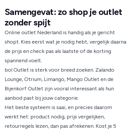
Bij online aankopen heb je in Nederland meestal 14 dagen
productstaat, verpakking en accessoires.
wettelijke bedenktijd na levering. Gratis retour hangt af van de
Samengevat: zo shop je outlet
webshop, dus controleer altijd de retourkosten voordat je
bestelt.
zonder spijt
Online outlet Nederland is handig als je gericht
shopt. Kies eerst wat je nodig hebt, vergelijk daarna
de prijs en check pas als laatste of de korting
spannend voelt.
bol Outlet is sterk voor breed zoeken. Zalando
Lounge, Otrium, Limango, Mango Outlet en de
Bijenkorf Outlet zijn vooral interessant als hun
aanbod past bij jouw categorie.
Het beste systeem is saai, en precies daarom
werkt het: product nodig, prijs vergelijken,
retourregels lezen, dan pas afrekenen. Kost je 5