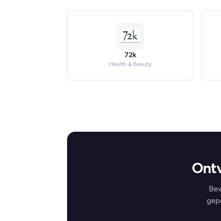
72k
Health & Beauty
Ontv
Bew
gep