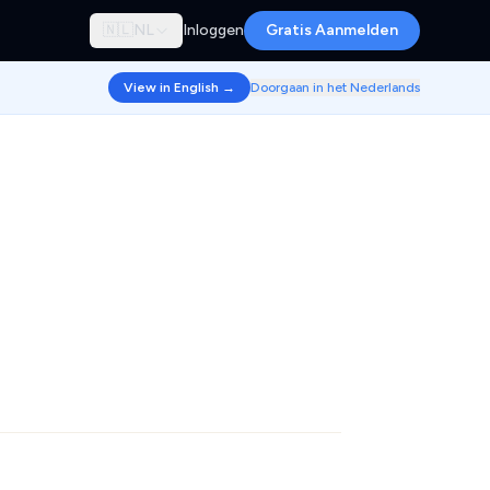
🇳🇱
NL
Inloggen
Gratis Aanmelden
View in English →
Doorgaan in het Nederlands