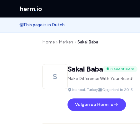
herm
.
io
🌐
This page is in Dutch.
Home
Merken
Sakal Baba
Sakal Baba
Geverifieerd
S
Make Difference With Your Beard!
Istanbul, Turkey
Opgericht in 2015
Volgen op Herm.io