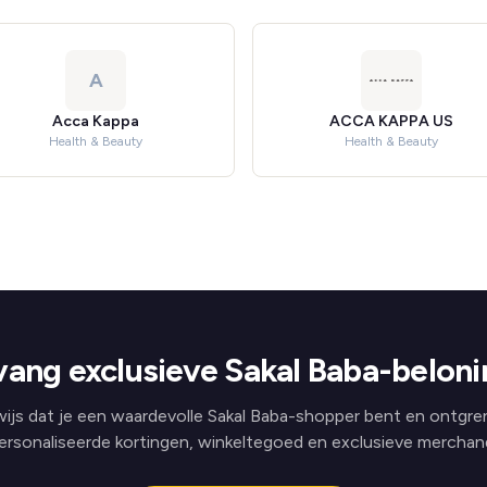
A
Acca Kappa
ACCA KAPPA US
Health & Beauty
Health & Beauty
ang exclusieve Sakal Baba-belon
ijs dat je een waardevolle Sakal Baba-shopper bent en ontgre
ersonaliseerde kortingen, winkeltegoed en exclusieve merchand