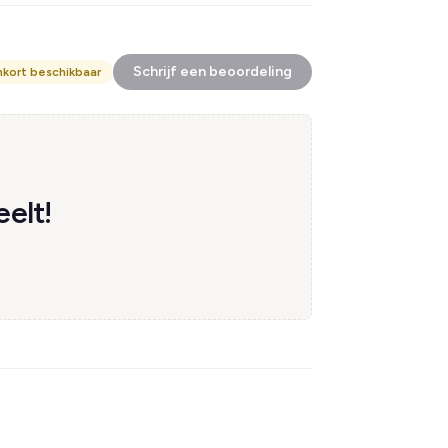
Schrijf een beoordeling
nkort beschikbaar
elt!