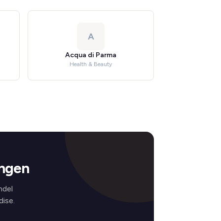
A
Acqua di Parma
Health & Beauty
ingen
ndel
ise.