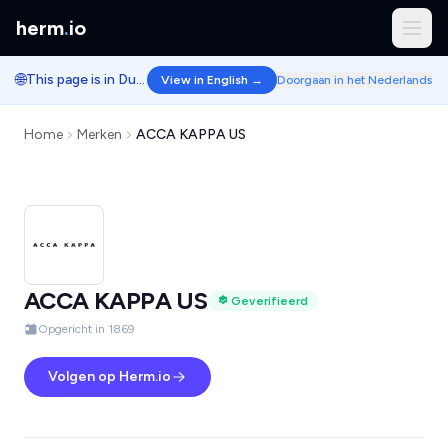
herm
.
io
🌐
This page is in Dutch.
View in English →
Doorgaan in het Nederlands
Home
Merken
ACCA KAPPA US
ACCA KAPPA US
Geverifieerd
Opgericht in 1869
Volgen op Herm.io