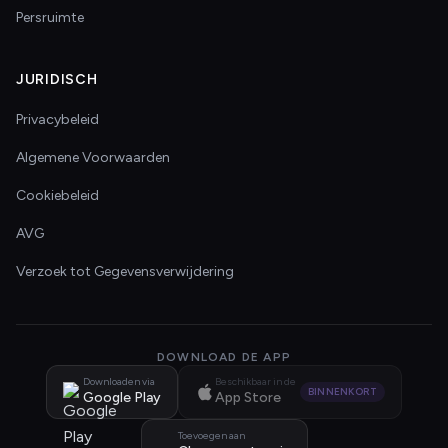
Persruimte
JURIDISCH
Privacybeleid
Algemene Voorwaarden
Cookiebeleid
AVG
Verzoek tot Gegevensverwijdering
DOWNLOAD DE APP
Downloaden via
Beschikbaar in de
BINNENKORT
Google Play
App Store
Toevoegen aan