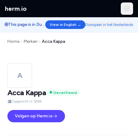
herm
.
io
🌐
This page is in Dutch.
View in English →
Doorgaan in het Nederlands
Home
Merken
Acca Kappa
A
Acca Kappa
Geverifieerd
Opgericht in 1869
Volgen op Herm.io