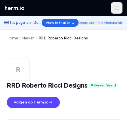
herm
.
io
🌐
This page is in Dutch.
View in English →
Doorgaan in het Nederlands
Home
Merken
RRD Roberto Ricci Designs
R
RRD Roberto Ricci Designs
Geverifieerd
Volgen op Herm.io