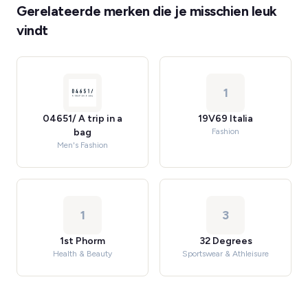
Gerelateerde merken die je misschien leuk
vindt
1
04651/ A trip in a
19V69 Italia
bag
Fashion
Men's Fashion
1
3
1st Phorm
32 Degrees
Health & Beauty
Sportswear & Athleisure