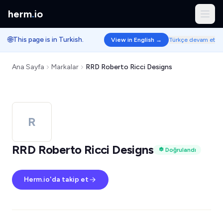
herm
.
io
🌐
This page is in Turkish.
View in English →
Türkçe devam et
Ana Sayfa
Markalar
RRD Roberto Ricci Designs
R
RRD Roberto Ricci Designs
Doğrulandı
Herm.io'da takip et