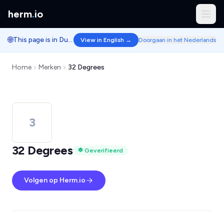
herm
.
io
🌐
This page is in Dutch.
View in English →
Doorgaan in het Nederlands
Home
Merken
32 Degrees
3
32 Degrees
Geverifieerd
Volgen op Herm.io