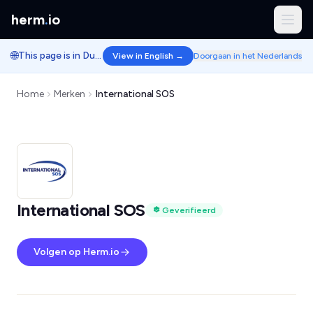
herm
.
io
🌐
This page is in Dutch.
View in English →
Doorgaan in het Nederlands
Home
Merken
International SOS
International SOS
Geverifieerd
Volgen op Herm.io