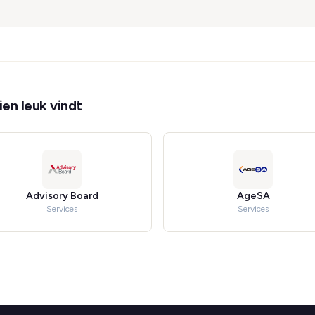
en leuk vindt
Advisory Board
AgeSA
Services
Services