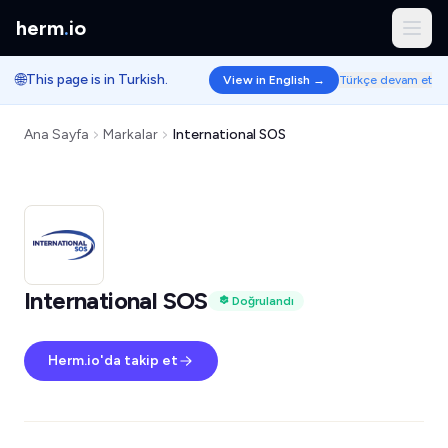
herm
.
io
🌐
This page is in Turkish.
View in English →
Türkçe devam et
Ana Sayfa
Markalar
International SOS
International SOS
Doğrulandı
Herm.io'da takip et