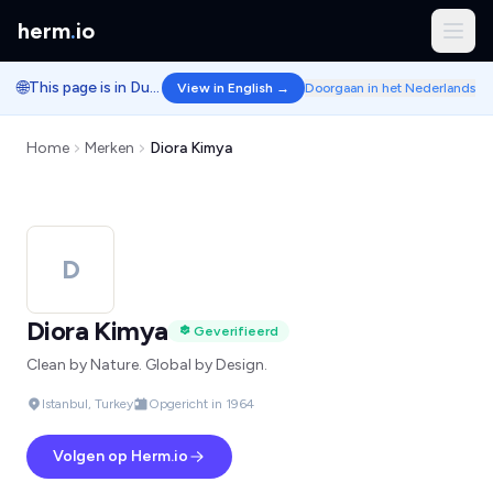
herm
.
io
🌐
This page is in Dutch.
View in English →
Doorgaan in het Nederlands
Home
Merken
Diora Kimya
D
Diora Kimya
Geverifieerd
Clean by Nature. Global by Design.
Istanbul, Turkey
Opgericht in 1964
Volgen op Herm.io