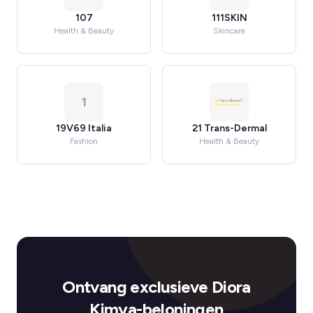
107
111SKIN
Health & Beauty
Skincare
1
19V69 Italia
21 Trans-Dermal
Fashion
Health & Beauty
Ontvang exclusieve Diora
Kimya-beloningen