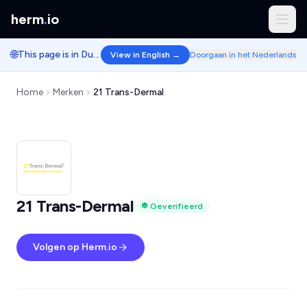
herm
.
io
🌐
This page is in Dutch.
View in English →
Doorgaan in het Nederlands
Home
Merken
21 Trans-Dermal
21 Trans-Dermal
Geverifieerd
Volgen op Herm.io