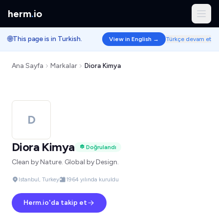
herm
.
io
🌐
This page is in Turkish.
View in English →
Türkçe devam et
Ana Sayfa
Markalar
Diora Kimya
D
Diora Kimya
Doğrulandı
Clean by Nature. Global by Design.
Istanbul, Turkey
1964 yılında kuruldu
Herm.io'da takip et