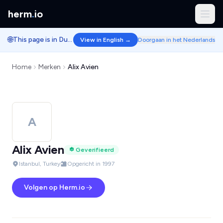
herm
.
io
🌐
This page is in Dutch.
View in English →
Doorgaan in het Nederlands
Home
Merken
Alix Avien
A
Alix Avien
Geverifieerd
Istanbul, Turkey
Opgericht in 1997
Volgen op Herm.io