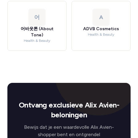
어
A
어바웃톤 (About
ADVB Cosmetics
Tone)
Health & Beauty
Health & Beauty
Ontvang exclusieve Alix Avien-
beloningen
Bewijs dat je een waardevolle Alix Avien-
shopper bent en ontgrendel