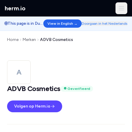
herm
.
io
🌐
This page is in Dutch.
View in English →
Doorgaan in het Nederlands
Home
Merken
ADVB Cosmetics
A
ADVB Cosmetics
Geverifieerd
Volgen op Herm.io