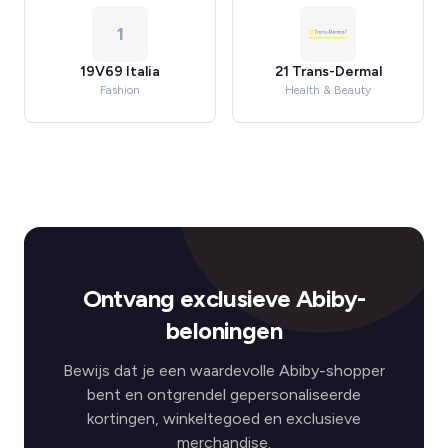
1
19V69 Italia
21 Trans-Dermal
Fashion
Health & Beauty
Ontvang exclusieve Abiby-
beloningen
Bewijs dat je een waardevolle Abiby-shopper
bent en ontgrendel gepersonaliseerde
kortingen, winkeltegoed en exclusieve
merchandise.