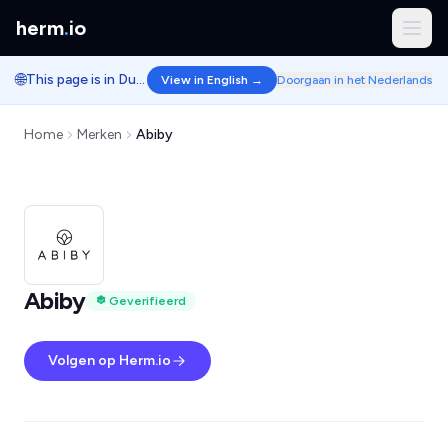
herm
.
io
🌐
This page is in Dutch.
View in English →
Doorgaan in het Nederlands
Home
Merken
Abiby
Abiby
Geverifieerd
Volgen op Herm.io