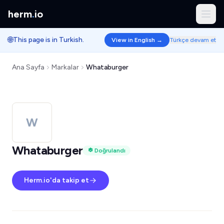
herm
.
io
🌐
This page is in Turkish.
View in English →
Türkçe devam et
Ana Sayfa
Markalar
Whataburger
W
Whataburger
Doğrulandı
Herm.io'da takip et