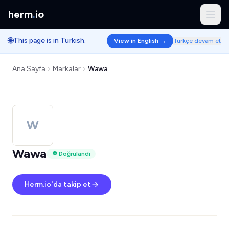
herm
.
io
🌐
This page is in Turkish.
View in English →
Türkçe devam et
Ana Sayfa
Markalar
Wawa
W
Wawa
Doğrulandı
Herm.io'da takip et