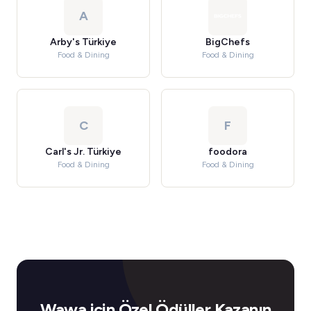
A
Arby's Türkiye
BigChefs
Food & Dining
Food & Dining
C
F
Carl's Jr. Türkiye
foodora
Food & Dining
Food & Dining
Wawa için Özel Ödüller Kazanın