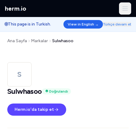
herm
.
io
🌐
This page is in Turkish.
View in English →
Türkçe devam et
Ana Sayfa
Markalar
Sulwhasoo
S
Sulwhasoo
Doğrulandı
Herm.io'da takip et