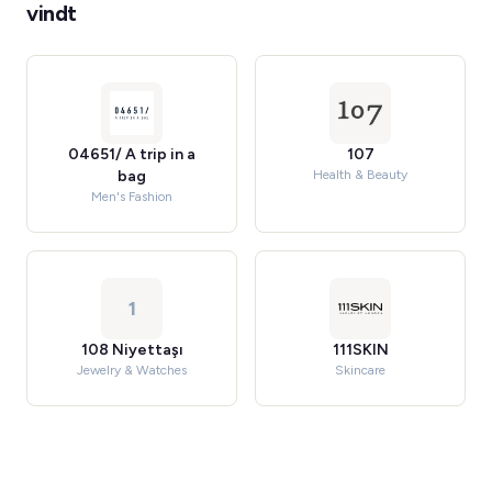
vindt
04651/ A trip in a
107
bag
Health & Beauty
Men's Fashion
1
108 Niyettaşı
111SKIN
Jewelry & Watches
Skincare