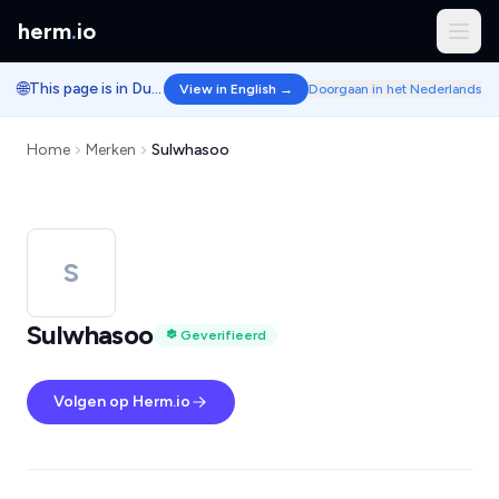
herm
.
io
🌐
This page is in Dutch.
View in English →
Doorgaan in het Nederlands
Home
Merken
Sulwhasoo
S
Sulwhasoo
Geverifieerd
Volgen op Herm.io