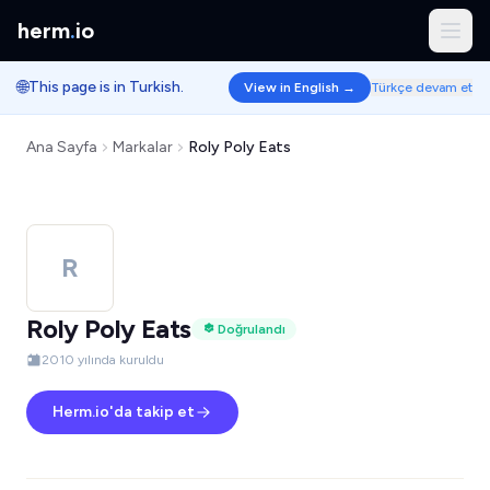
herm
.
io
🌐
This page is in Turkish.
View in English →
Türkçe devam et
Ana Sayfa
Markalar
Roly Poly Eats
R
Roly Poly Eats
Doğrulandı
2010 yılında kuruldu
Herm.io'da takip et