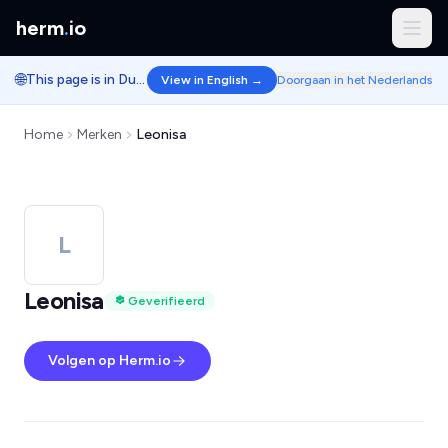
herm
.
io
🌐
This page is in Dutch.
View in English →
Doorgaan in het Nederlands
Home
Merken
Leonisa
L
Leonisa
Geverifieerd
Volgen op Herm.io