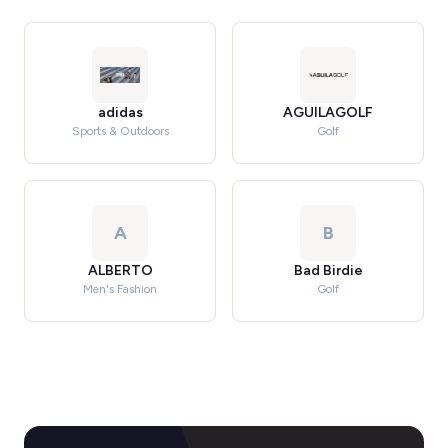
adidas
AGUILAGOLF
Sports & Outdoors
Golf
A
B
ALBERTO
Bad Birdie
Men's Fashion
Golf