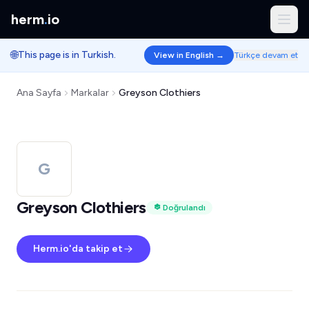
herm
.
io
🌐
This page is in Turkish.
View in English →
Türkçe devam et
Ana Sayfa
Markalar
Greyson Clothiers
G
Greyson Clothiers
Doğrulandı
Herm.io'da takip et