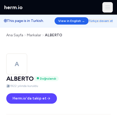
herm
.
io
🌐
This page is in Turkish.
View in English →
Türkçe devam et
Ana Sayfa
Markalar
ALBERTO
A
ALBERTO
Doğrulandı
1922 yılında kuruldu
Herm.io'da takip et