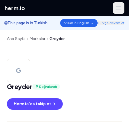
herm
.
io
🌐
This page is in Turkish.
View in English →
Türkçe devam et
Ana Sayfa
Markalar
Greyder
G
Greyder
Doğrulandı
Herm.io'da takip et