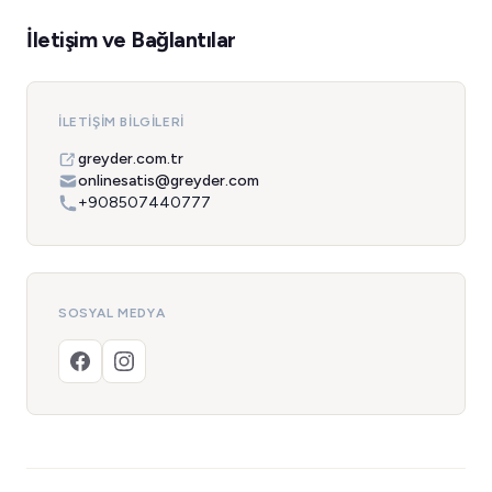
İletişim ve Bağlantılar
İLETIŞIM BILGILERI
greyder.com.tr
onlinesatis@greyder.com
+908507440777
SOSYAL MEDYA