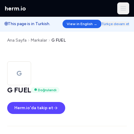
herm
.
io
🌐
This page is in Turkish.
View in English →
Türkçe devam et
Ana Sayfa
Markalar
G FUEL
G
G FUEL
Doğrulandı
Herm.io'da takip et