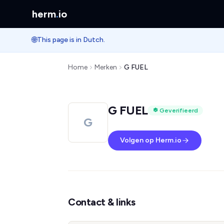
herm
.
io
🌐
This page is in Dutch.
Home
Merken
G FUEL
G FUEL
Geverifieerd
G
Volgen op Herm.io
Contact & links