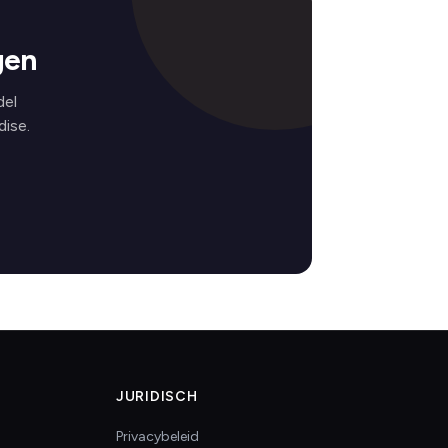
gen
del
ise.
JURIDISCH
Privacybeleid