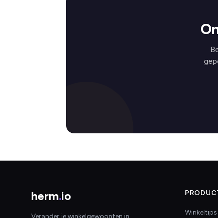
On
Be
gep
herm
.
io
PRODUC
Winkeltips
Verander je winkelgewoonten in