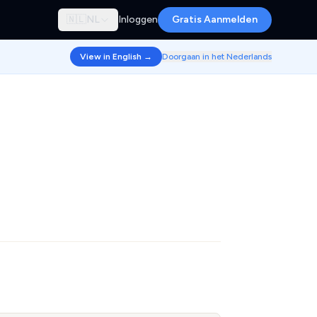
🇳🇱
NL
Inloggen
Gratis Aanmelden
View in English →
Doorgaan in het Nederlands