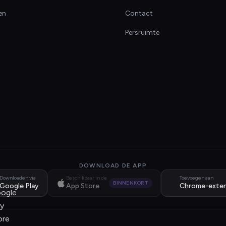
en
Contact
Persruimte
DOWNLOAD DE APP
Downloaden via
Beschikbaar in de
Toevoegen aan
BINNENKORT
Google Play
App Store
Chrome-exten