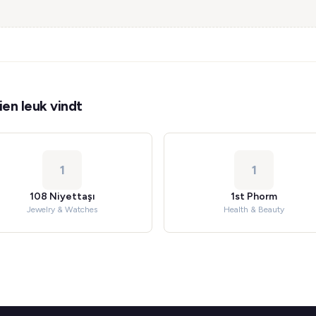
en leuk vindt
1
1
108 Niyettaşı
1st Phorm
Jewelry & Watches
Health & Beauty