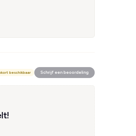
Schrijf een beoordeling
nkort beschikbaar
lt!