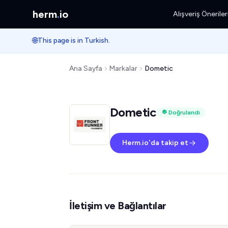
herm
.
io
Alışveriş Öneriler
🌐
This page is in Turkish.
Ana Sayfa
Markalar
Dometic
Dometic
Doğrulandı
Herm.io'da takip et
İletişim ve Bağlantılar