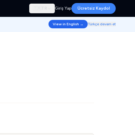
🇹🇷
TR
Giriş Yap
Ücretsiz Kaydol
View in English →
Türkçe devam et