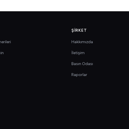
ŞIRKET
erileri
Hakkımızda
çin
İletişim
Basın Odası
Raporlar