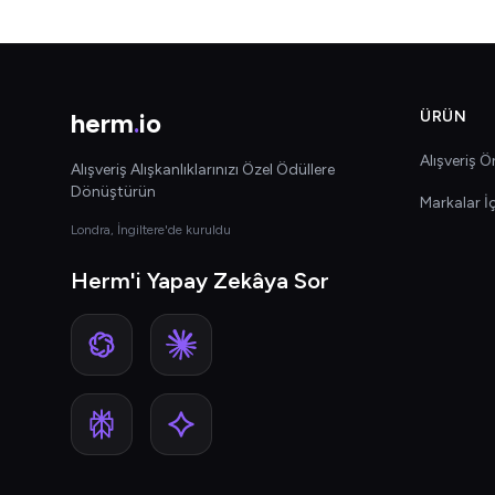
herm
.
io
ÜRÜN
Alışveriş Ön
Alışveriş Alışkanlıklarınızı Özel Ödüllere
Dönüştürün
Markalar İ
Londra, İngiltere'de kuruldu
Herm'i Yapay Zekâya Sor