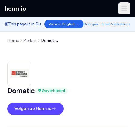
herm
.
io
🌐
This page is in Dutch.
View in English →
Doorgaan in het Nederlands
Home
Merken
Dometic
Dometic
Geverifieerd
Volgen op Herm.io