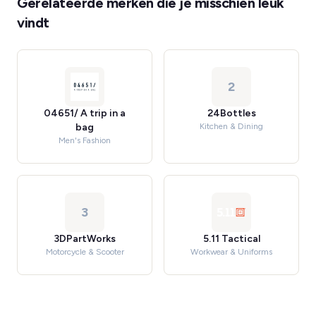
Gerelateerde merken die je misschien leuk
vindt
2
04651/ A trip in a
24Bottles
bag
Kitchen & Dining
Men's Fashion
3
3DPartWorks
5.11 Tactical
Motorcycle & Scooter
Workwear & Uniforms