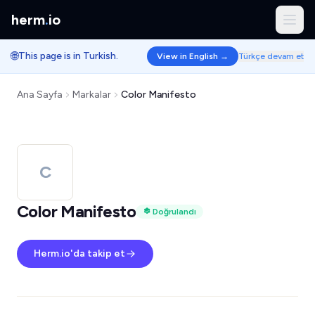
herm
.
io
🌐
This page is in Turkish.
View in English →
Türkçe devam et
Ana Sayfa
Markalar
Color Manifesto
C
Color Manifesto
Doğrulandı
Herm.io'da takip et