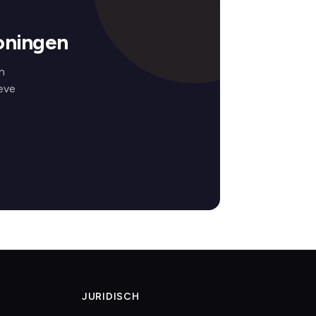
oningen
n
eve
JURIDISCH