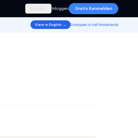
🇳🇱
NL
Inloggen
Gratis Aanmelden
View in English →
Doorgaan in het Nederlands