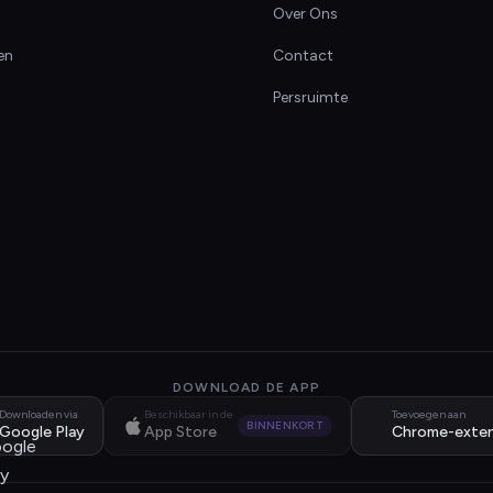
Over Ons
en
Contact
Persruimte
DOWNLOAD DE APP
Downloaden via
Beschikbaar in de
Toevoegen aan
BINNENKORT
Google Play
App Store
Chrome-exten