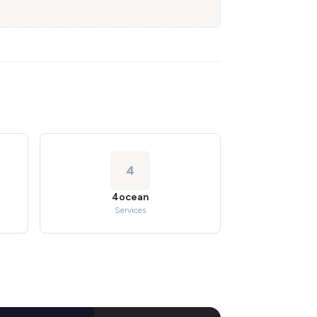
4
4ocean
Services