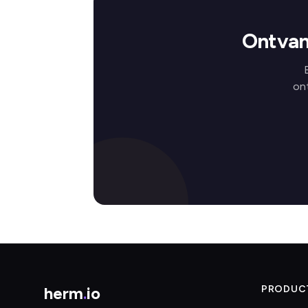
Ontvan
on
herm
.
io
PRODUC