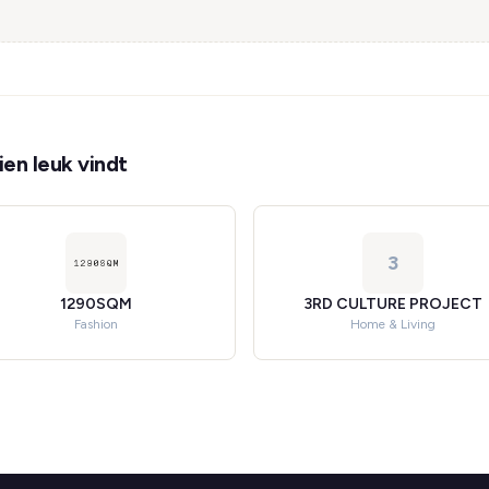
en leuk vindt
3
1290SQM
3RD CULTURE PROJECT
Fashion
Home & Living