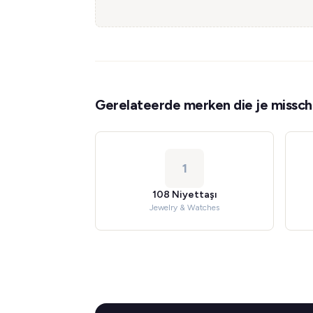
Gerelateerde merken die je misschi
1
108 Niyettaşı
Jewelry & Watches