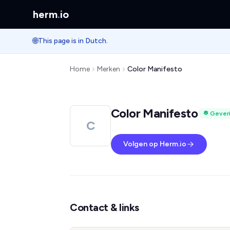
herm
.
io
🌐
This page is in Dutch.
Home
Merken
Color Manifesto
Color Manifesto
Geveri
C
Volgen op Herm.io
Contact & links