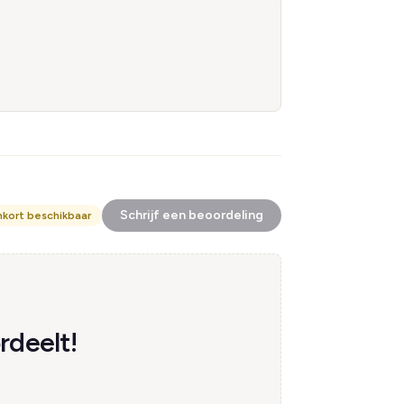
Schrijf een beoordeling
nkort beschikbaar
rdeelt!