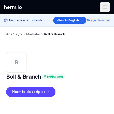
herm
.
io
🌐
This page is in Turkish.
View in English →
Türkçe devam et
Ana Sayfa
Markalar
Boll & Branch
B
Boll & Branch
Doğrulandı
Herm.io'da takip et