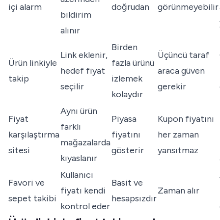
içi alarm
doğrudan
görünmeyebilir
bildirim
alınır
Birden
Link eklenir,
Üçüncü taraf
Ürün linkiyle
fazla ürünü
hedef fiyat
araca güven
takip
izlemek
seçilir
gerekir
kolaydır
Aynı ürün
Fiyat
Piyasa
Kupon fiyatını
farklı
karşılaştırma
fiyatını
her zaman
mağazalarda
sitesi
gösterir
yansıtmaz
kıyaslanır
Kullanıcı
Favori ve
Basit ve
fiyatı kendi
Zaman alır
sepet takibi
hesapsızdır
kontrol eder