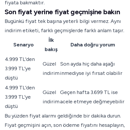
fiyata bakmaktır.
Son fiyat yerine fiyat geçmişine bakın
Bugünkü fiyat tek başına yeterli bilgi vermez. Aynı
indirim etiketi, farklı geçmişlerde farklı anlam taşır.
İlk
Senaryo
Daha doğru yorum
bakış
4.999 TL’den
Güzel
Son ayda hiç daha aşağı
3.999 TL’ye
indirim
inmediyse iyi fırsat olabilir
düştü
4.999 TL’den
Güzel
Geçen hafta 3.699 TL ise
3.999 TL’ye
indirim
acele etmeye değmeyebilir
düştü
Bu yüzden fiyat alarmı geldiğinde bir dakika durun.
Fiyat geçmişini açın, son ödeme fiyatını hesaplayın,