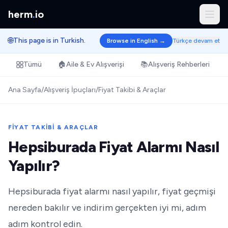
herm
.
io
🌐
This page is in Turkish.
Browse in English →
Türkçe devam et
Tümü
🏠
Aile & Ev Alışverişi
📚
Alışveriş Rehberleri
Ana Sayfa
/
Alışveriş İpuçları
/
Fiyat Takibi & Araçlar
FIYAT TAKIBI & ARAÇLAR
Hepsiburada Fiyat Alarmı Nasıl
Yapılır?
Hepsiburada fiyat alarmı nasıl yapılır, fiyat geçmişi
nereden bakılır ve indirim gerçekten iyi mi, adım
adım kontrol edin.