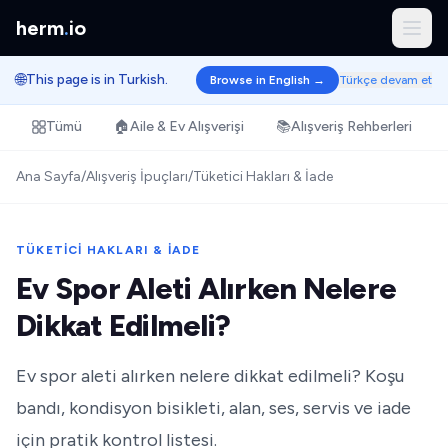
herm
.
io
🌐
This page is in Turkish.
Browse in English →
Türkçe devam et
Tümü
🏠
Aile & Ev Alışverişi
📚
Alışveriş Rehberleri
Ana Sayfa
/
Alışveriş İpuçları
/
Tüketici Hakları & İade
TÜKETICI HAKLARI & İADE
Ev Spor Aleti Alırken Nelere
Dikkat Edilmeli?
Ev spor aleti alırken nelere dikkat edilmeli? Koşu
bandı, kondisyon bisikleti, alan, ses, servis ve iade
için pratik kontrol listesi.