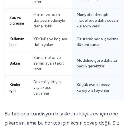
ister
Motor ve adım
Manyetik dirençli
Ses ve
darbesi nedeniyle
modellerde daha sessiz
titreşim
daha riskli
kullanım verir
Kullanım
Yürüyüş ve koşuya
Oturarak pedal çevirme
hissi
daha yakın
düzeni sunar
Bant, motor ve
Modeline göre daha az
Bakım
zemin ayarı takip
bakım gerektirir
ister
Düzenli yürüyüş
Kimler
Küçük evde sessiz
veya koşu
için
kardiyo isteyenler
yapanlar
Bu tabloda kondisyon bisikletini küçük ev için öne
çıkardım, ama bu herkes için kesin cevap değil. Siz