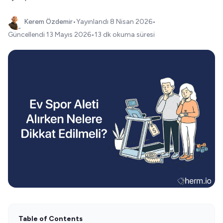
Kerem Özdemir
•
Yayınlandı
8 Nisan 2026
•
Güncellendi
13 Mayıs 2026
•
13 dk okuma süresi
Table of Contents