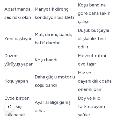
Koşu bandına
Apartmanda
Manyetik dirençli
göre daha sakin
ses riski olan
kondisyon bisikleti
çalışır
Düşük bütçeyle
Mat, direnç bandı,
Yeni başlayan
alışkanlık test
hafif dambıl
edilir
Düzenli
Mevcut rutini
Koşu bandı
yürüyüş yapan
eve taşır
Hız ve
Daha güçlü motorlu
Koşu yapan
dayanıklılık daha
koşu bandı
önemli olur
Evde birden
Boy ve kilo
Ayar aralığı geniş
fazla kişi
farkına uyum
🍪
cihaz
kullanacak
sağlar